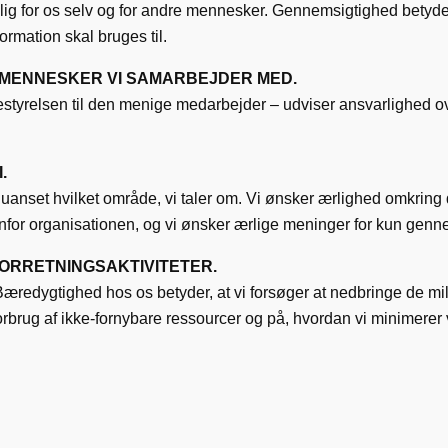
ig for os selv og for andre mennesker. Gennemsigtighed betyder fo
formation skal bruges til.
 MENNESKER VI SAMARBEJDER MED.
bestyrelsen til den menige medarbejder – udviser ansvarlighed ov
.
r uanset hvilket område, vi taler om. Vi ønsker ærlighed omkring
nfor organisationen, og vi ønsker ærlige meninger for kun gennem 
ORRETNINGSAKTIVITETER.
æredygtighed hos os betyder, at vi forsøger at nedbringe de m
orbrug af ikke-fornybare ressourcer og på, hvordan vi minimerer