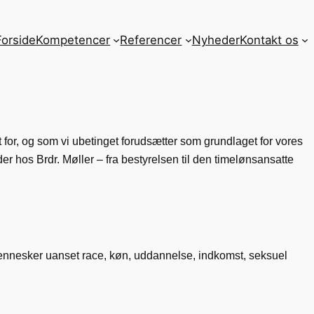
Forside
Kompetencer
Referencer
Nyheder
Kontakt os
t for, og som vi ubetinget forudsætter som grundlaget for vores
er hos Brdr. Møller – fra bestyrelsen til den timelønsansatte
mennesker uanset race, køn, uddannelse, indkomst, seksuel