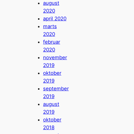
august
2020
april 2020
marts
2020
februar
2020
november
2019
oktober
2019
september
2019
august
2019
oktober
2018