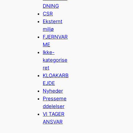
DNING
CSR
Eksternt
miljø
FJERNVAR
ME
Ikke-
kategorise
ret
KLOAKARB
EJDE
Nyheder
Presseme
ddelelser
VI TAGER
ANSVAR