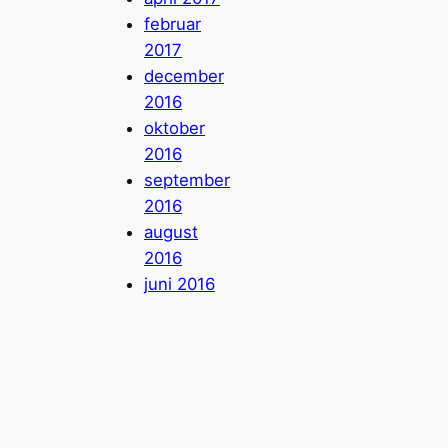
februar
2017
december
2016
oktober
2016
september
2016
august
2016
juni 2016